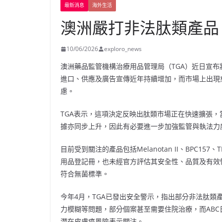
最新消息
海外生活
澳洲嚴打非法肽類產品
10/06/2026
exploro_news
澳洲藥品監管機構治療用品管理局（TGA）近日宣
進口、供應及廣告宣傳近年持續增加，而市場上出現
慮。
TGA表示，這項決定反映出肽類市場正在快速擴張
據亦同步上升，因此有必要進一步加強監管與執法
目前受到關注的產品包括Melanotan II、BPC15
用品登記冊，也未經官方評估其安全性、品質及有效
符合無菌標準。
今年4月，TGA已發出安全警示，指出部分非法肽
力模糊等問題，部分個案甚至需要住院治療，而ABC日前
潛在皮膚癌風險表示關注。