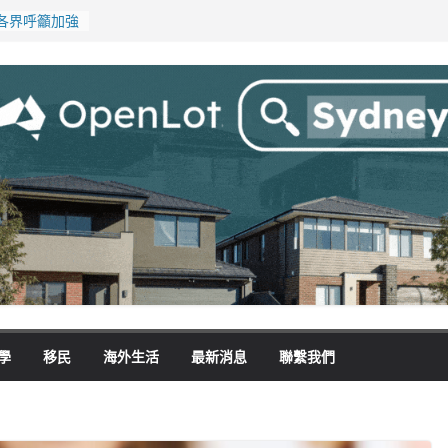
各界呼籲加強
淪「殺豬盤」
在地慈善小店
！經銷商警告
無薪加班 掏
學
移民
海外生活
最新消息
聯繫我們