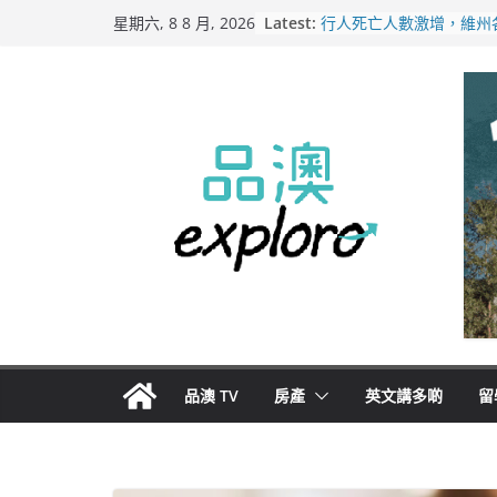
Skip
Latest:
行人死亡人數激增，維州
星期六, 8 8 月, 2026
to
路人安全保障
緬甸電詐逃入深山 澳人
content
主要受害者
美商二手巨頭進駐吉朗，
憂生存空間遭擠壓
電動車電池爭端隱憂浮現
澳洲恐迎訴訟浪潮
拒絕白工！ Aldi涉強迫
5500萬澳元和解
品澳 TV
房產
英文講多啲
留