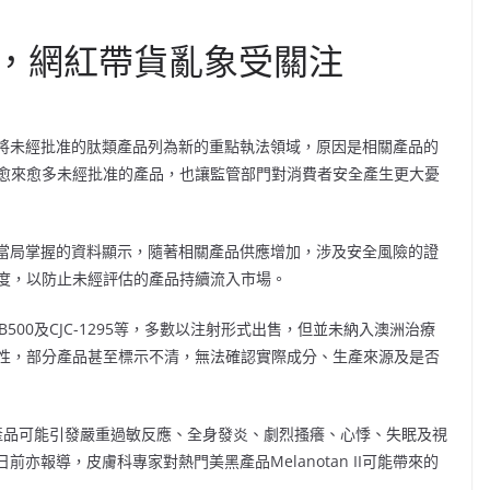
，網紅帶貨亂象受關注
布將未經批准的肽類產品列為新的重點執法領域，原因是相關產品的
愈來愈多未經批准的產品，也讓監管部門對消費者安全產生更大憂
，當局掌握的資料顯示，隨著相關產品供應增加，涉及安全風險的證
力度，以防止未經評估的產品持續流入市場。
7、TB500及CJC-1295等，多數以注射形式出售，但並未納入澳洲治療
性，部分產品甚至標示不清，無法確認實際成分、生產來源及是否
類產品可能引發嚴重過敏反應、全身發炎、劇烈搔癢、心悸、失眠及視
亦報導，皮膚科專家對熱門美黑產品Melanotan II可能帶來的