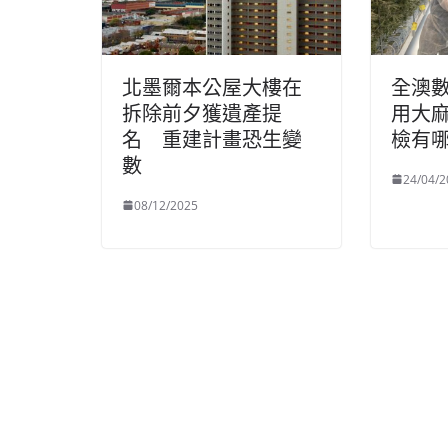
北墨爾本公屋大樓在
全澳
拆除前夕獲遺產提
用大麻
名 重建計畫恐生變
檢有
數
24/04/2
08/12/2025