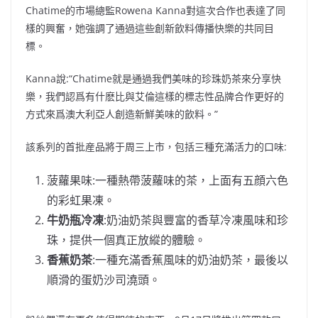
Chatime的市場總監Rowena Kanna對這次合作也表達了同
樣的興奮，她強調了通過這些創新飲料傳播快樂的共同目
標。
Kanna說:“Chatime就是通過我們美味的珍珠奶茶來分享快
樂，我們認爲有什麽比與艾倫這樣的標志性品牌合作更好的
方式來爲澳大利亞人創造新鮮美味的飲料。”
該系列的首批産品將于周三上市，包括三種充滿活力的口味:
菠蘿果味:一種熱帶菠蘿味的茶，上面有五顔六色
的彩虹果凍。
牛奶瓶冷凍
:奶油奶茶與豐富的香草冷凍風味和珍
珠，提供一個真正放縱的體驗。
香蕉奶茶
:一種充滿香蕉風味的奶油奶茶，最後以
順滑的蛋奶沙司澆頭。