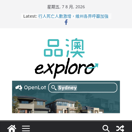
Skip
星期五, 7 8 月, 2026
to
Latest:
行人死亡人數激增，維州各界呼籲加強
content
路人安全保障
緬甸電詐逃入深山 澳人淪「殺豬盤」
主要受害者
美商二手巨頭進駐吉朗，在地慈善小店
憂生存空間遭擠壓
電動車電池爭端隱憂浮現！經銷商警告
澳洲恐迎訴訟浪潮
拒絕白工！ Aldi涉強迫無薪加班 掏
5500萬澳元和解