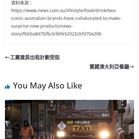
資料來源：
https://www.news.com.au/lifestyle/food/drink/two-
iconic-australian-brands-have-collaborated-to-make-
surprise-new-products/news-
story/fbbba8d7bfbcb9bfe52022cbfd70a20b
工黨建房出租計劃受阻
寶藏澳大利亞餐廳
You May Also Like