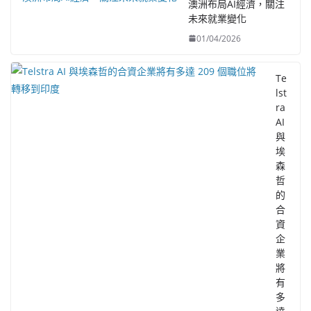
澳洲布局AI經濟，關注
未來就業變化
01/04/2026
Te
lst
ra
AI
與
埃
森
哲
的
合
資
企
業
將
有
多