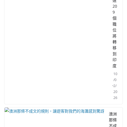
達
20
9
個
職
位
將
轉
移
到
印
度
10
/0
2/
20
26
澳洲
那條
不成