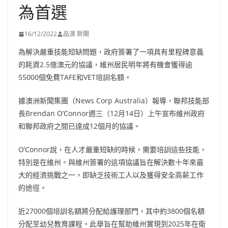
為首選
16/12/2022
品澳 新聞
為解決嚴重技能短缺問題，政府簽署了一項具有里程碑意義
的耗資2.5億澳元的協議，維州居民明年將有機會獲得逾
55000個免費TAFE和VET培訓名額。
據澳洲新聞集團（News Corp Australia）報導，聯邦技能部
長Brendan O’Connor週三（12月14日）上午宣布維州政府
和聯邦政府之間已達成12個月的協議。
O’Connor說，在人才嚴重短缺的時候，需要培訓這些技能，
特別是在維州。與維州簽署的這項協議旨在解決數十年來最
大的經濟挑戰之一，即缺乏技術工人以及獲得安全高薪工作
的途徑。
近27000個培訓名額將分配給護理部門，其中約3800個名額
分配至幼兒教育課程。此舉旨在幫助維州實現到2025年在衛