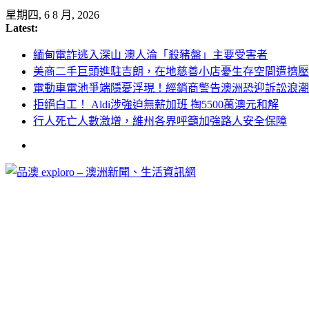
Skip
星期四, 6 8 月, 2026
to
Latest:
content
緬甸電詐逃入深山 澳人淪「殺豬盤」主要受害者
美商二手巨頭進駐吉朗，在地慈善小店憂生存空間遭擠壓
電動車電池爭端隱憂浮現！經銷商警告澳洲恐迎訴訟浪潮
拒絕白工！ Aldi涉強迫無薪加班 掏5500萬澳元和解
行人死亡人數激增，維州各界呼籲加強路人安全保障