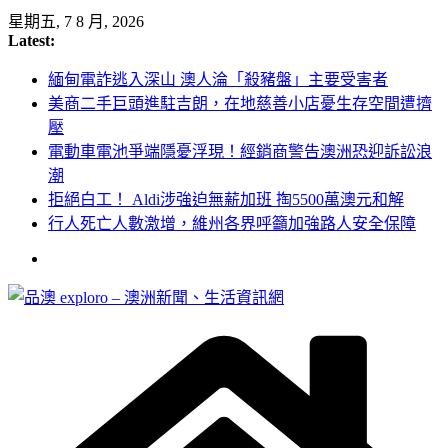
Skip
星期五, 7 8 月, 2026
to
Latest:
content
緬甸電詐逃入深山 澳人淪「殺豬盤」主要受害者
美商二手巨頭進駐吉朗，在地慈善小店憂生存空間遭擠
壓
電動車電池爭端隱憂浮現！經銷商警告澳洲恐迎訴訟浪
潮
拒絕白工！ Aldi涉強迫無薪加班 掏5500萬澳元和解
行人死亡人數激增，維州各界呼籲加強路人安全保障