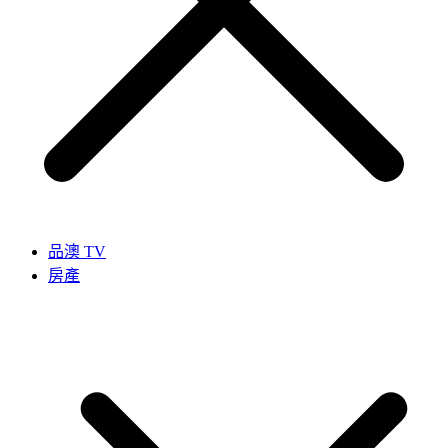
品澳 TV
房產