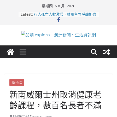
Skip
星期四, 6 8 月, 2026
to
Latest:
行人死亡人數激增，維州各界呼籲加強
content
路人安全保障
緬甸電詐逃入深山 澳人淪「殺豬盤」
主要受害者
美商二手巨頭進駐吉朗，在地慈善小店
憂生存空間遭擠壓
電動車電池爭端隱憂浮現！經銷商警告
澳洲恐迎訴訟浪潮
拒絕白工！ Aldi涉強迫無薪加班 掏
5500萬澳元和解
海外生活
新南威爾士州取消健康老
齡課程，數百名長者不滿
19/09/2024
exploro_news