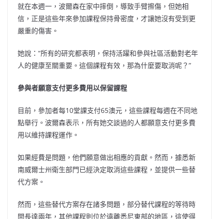
就在本週一，波爾森在家中摔倒，導致手臂擦傷，但她相
信，正是這些年來參加課程保持骨密度，才讓她沒有受到更
嚴重的傷害。
她說：“所有的研究都表明，保持活躍和參與社區活動對老年
人的健康至關重要。這個課程有效，那為什麼要取消呢？”
參與者願意支付更多費用以保留課程
目前，參加者每10堂課支付65澳元，這些課程每週在不同地
點舉行。波爾森表示，所有她交談過的人都願意支付更多費
用以維持課程運作。
如果經費是問題，他們願意做出相應的貢獻。然而，據悉新
南威爾士州衛生部門已經決定取消這些課程，並提供一些替
代方案。
然而，這些替代方案存在諸多問題，部分替代課程的等待時
間長達兩年，其他課程則位於遠離悉尼東部的地區，這使得