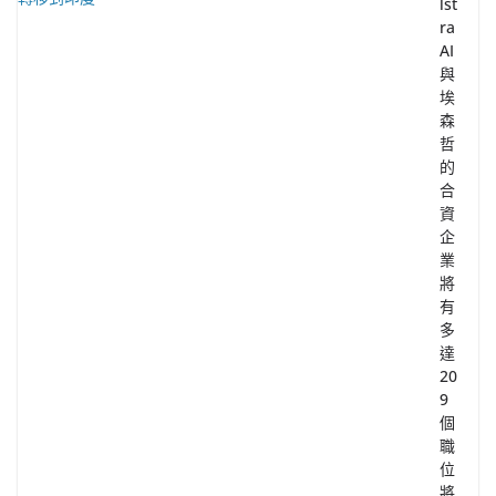
lst
ra
AI
與
埃
森
哲
的
合
資
企
業
將
有
多
達
20
9
個
職
位
將