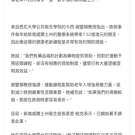
來自悉尼大學公共衛生學院的卡西·謝靈頓教授指出，跌倒事
件每年給新南威爾士州的醫療系統帶來7.52億澳元的開支，
因此像這樣的健康老齡課程是非常有效的預防措施。
她說：“我們有藥品福利計劃為藥物提供資助，但對於運動干
預這類課程，卻沒有相應的資助制度，儘管已有大量證據證
明其效益。”
謝靈頓教授強調，運動課程能幫助老年人增強骨骼力量，這
對減少跌倒嚴重性至關重要。她補充說：“如果我們的骨骼較
弱，那麼在跌倒時更容易骨折。”
目前，新南威爾士州衛生部長萊恩·帕克表示，已開始著手調
查此事。
他在接受九號電台採訪時說：“我了解這個課程在社區中非常