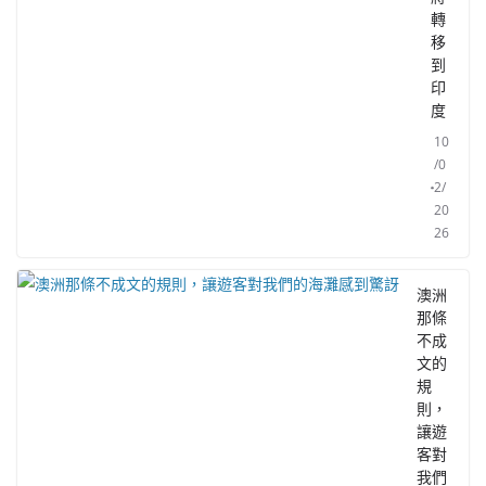
轉
移
到
印
度
10
/0
2/
20
26
澳洲
那條
不成
文的
規
則，
讓遊
客對
我們