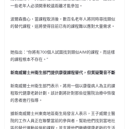
一些老年人必須開車較遠距離才能參加。
波爾森擔心，當課程取消後，數百名老年人將同時尋找類似
的替代課程，這將使得目前已有的課程難以應對大量需求。
她指出：“你將有700個人試圖找到類似AIM的課程，而這樣
的課程根本不存在。”
新南威爾士州衛生部門提供康復課程替代，但質疑聲音不斷
新南威爾士州衛生部門表示，將用一個以康復病人為主的課
程取代健康老齡計劃，該計劃將針對那些從醫院治療中恢復
的患者進行指導。
據新南威爾士州東南地區衛生局發言人表示，王子威爾士醫
院的工作人員正在聯繫當前的參與者，幫助他們找到當地社
區的替代運動設施和課程，並支援他們繼續健康老齡的生活