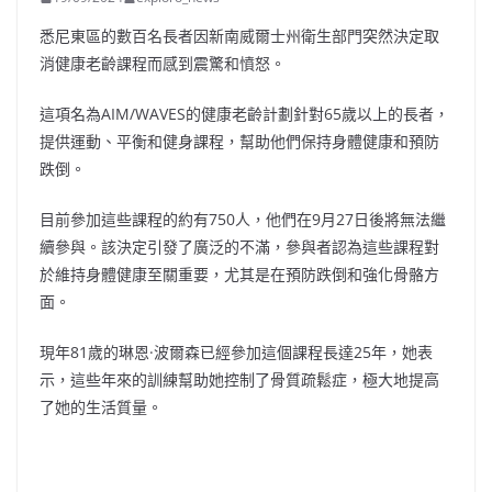
悉尼東區的數百名長者因新南威爾士州衛生部門突然決定取
消健康老齡課程而感到震驚和憤怒。
這項名為AIM/WAVES的健康老齡計劃針對65歲以上的長者，
提供運動、平衡和健身課程，幫助他們保持身體健康和預防
跌倒。
目前參加這些課程的約有750人，他們在9月27日後將無法繼
續參與。該決定引發了廣泛的不滿，參與者認為這些課程對
於維持身體健康至關重要，尤其是在預防跌倒和強化骨骼方
面。
現年81歲的琳恩·波爾森已經參加這個課程長達25年，她表
示，這些年來的訓練幫助她控制了骨質疏鬆症，極大地提高
了她的生活質量。