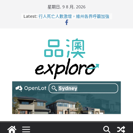
Skip
星期日, 9 8 月, 2026
to
Latest:
行人死亡人數激增，維州各界呼籲加強
content
路人安全保障
緬甸電詐逃入深山 澳人淪「殺豬盤」
主要受害者
美商二手巨頭進駐吉朗，在地慈善小店
憂生存空間遭擠壓
電動車電池爭端隱憂浮現！經銷商警告
澳洲恐迎訴訟浪潮
拒絕白工！ Aldi涉強迫無薪加班 掏
5500萬澳元和解