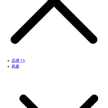
品澳 TV
房產