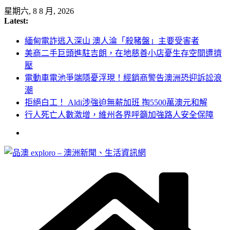
Skip
星期六, 8 8 月, 2026
to
Latest:
content
緬甸電詐逃入深山 澳人淪「殺豬盤」主要受害者
美商二手巨頭進駐吉朗，在地慈善小店憂生存空間遭擠
壓
電動車電池爭端隱憂浮現！經銷商警告澳洲恐迎訴訟浪
潮
拒絕白工！ Aldi涉強迫無薪加班 掏5500萬澳元和解
行人死亡人數激增，維州各界呼籲加強路人安全保障