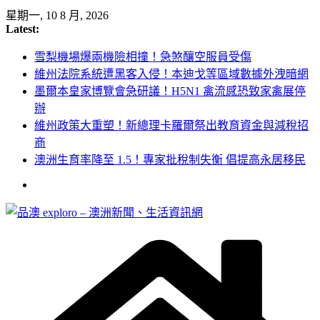
Skip
星期一, 10 8 月, 2026
to
Latest:
content
雪梨機場爆兩機險相撞！急煞釀空服員受傷
維州法院系統遭黑客入侵！本迪戈等區域數據外洩暗網
墨爾本皇家博覽會急研議！H5N1 禽流感恐致家禽展停
辦
維州政策大重塑！新總理卡羅爾祭出教育資金與減稅招
商
澳洲生育率降至 1.5！專家批稅制失衡 倡提高永居移民