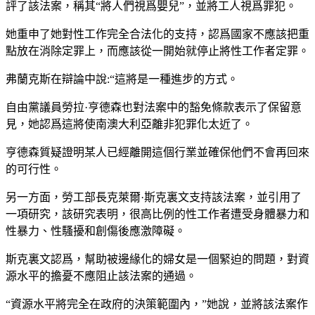
評了該法案，稱其“將人們視爲嬰兒”，並將工人視爲罪犯。
她重申了她對性工作完全合法化的支持，認爲國家不應該把重
點放在消除定罪上，而應該從一開始就停止將性工作者定罪。
弗蘭克斯在辯論中說:“這將是一種進步的方式。
自由黨議員勞拉·亨德森也對法案中的豁免條款表示了保留意
見，她認爲這將使南澳大利亞離非犯罪化太近了。
亨德森質疑證明某人已經離開這個行業並確保他們不會再回來
的可行性。
另一方面，勞工部長克萊爾·斯克裏文支持該法案，並引用了
一項研究，該研究表明，很高比例的性工作者遭受身體暴力和
性暴力、性騷擾和創傷後應激障礙。
斯克裏文認爲，幫助被邊緣化的婦女是一個緊迫的問題，對資
源水平的擔憂不應阻止該法案的通過。
“資源水平將完全在政府的決策範圍內，”她說，並將該法案作