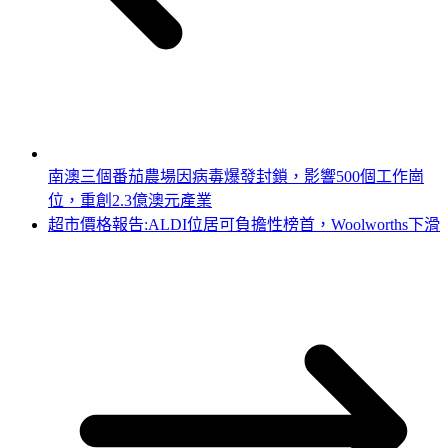
南澳三個番茄農場因病毒爆發封鎖，影響500個工作崗
位，重創2.3億澳元產業
超市價格報告:ALDI位居可負擔性榜首，Woolworths下滑