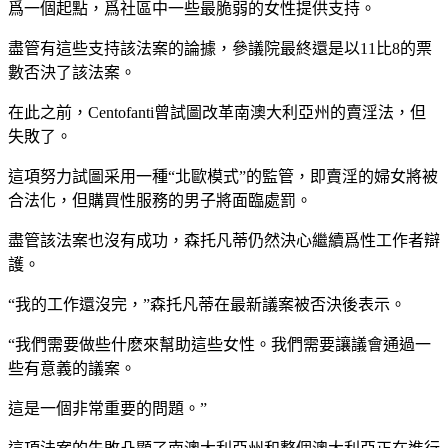
爲一個起點，爲社區中一些最脆弱的女性提供支持。
盡管有這些支持該法案的論據，參議院最終還是以11比8的票
數否決了該法案。
在此之前，Centofanti曾試圖改革南澳大利亞州的賣淫法，但
失敗了。
這項努力試圖采用一種“北歐模式”的監管，即賣淫的婦女將被
合法化，但購買性服務的男子將面臨處罰。
盡管該法案也沒有成功，森托凡蒂仍然決心繼續爲性工作者辯
護。
“我的工作還沒完，”森托凡蒂在最新議案被否決後表示。
“我們需要做些什麽來幫助這些女性。我們需要讓議會通過一
些有意義的議案。
這是一個非常重要的問題。”