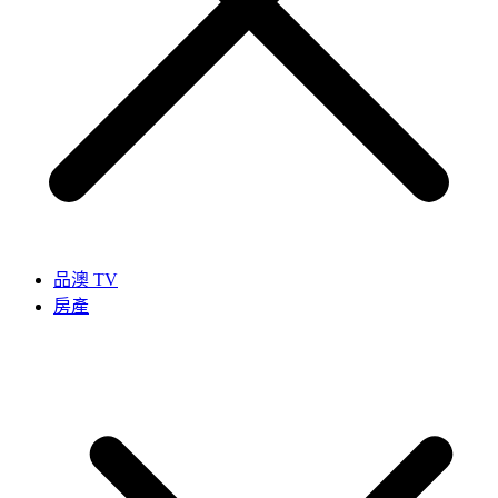
品澳 TV
房產