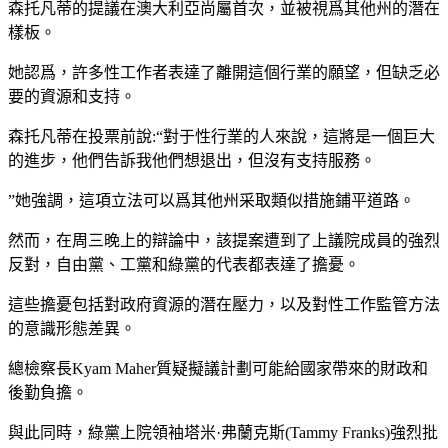
森托凡蒂的提議在澳大利亞尚屬首次，並被視爲其他州的潛在
樣板。
她認爲，許多性工作者表達了離開這個行業的願望，但缺乏必
要的資源和支持。
森托凡蒂在投票前說:“對于性行業的人來說，這將是一個巨大
的進步，他們告訴我他們想退出，但沒有支持服務。
”她強調，這項立法可以爲其他州采取類似措施鋪平道路。
然而，在周三晚上的辯論中，該提案遭到了上議院成員的強烈
反對，自由黨、工黨和綠黨的代表都表達了擔憂。
這些擔憂包括對政府資源的潛在壓力，以及對性工作監管方法
的意識形態差異。
總檢察長Kyam Maher質疑擬議計劃可能給國家帶來的財政和
後勤負擔。
與此同時，綠黨上院領袖塔米·弗蘭克斯(Tammy Franks)強烈批