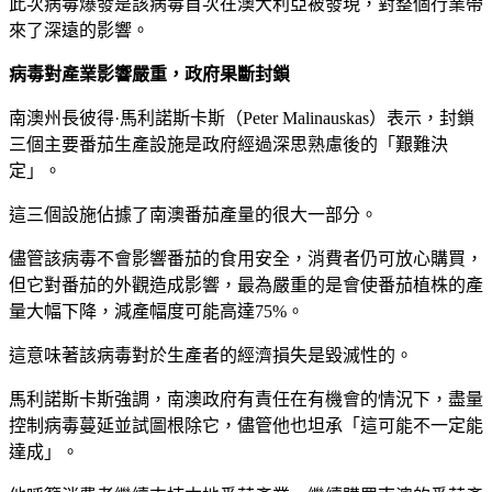
此次病毒爆發是該病毒首次在澳大利亞被發現，對整個行業帶
來了深遠的影響。
病毒對產業影響嚴重，政府果斷封鎖
南澳州長彼得·馬利諾斯卡斯（Peter Malinauskas）表示，封鎖
三個主要番茄生產設施是政府經過深思熟慮後的「艱難決
定」。
這三個設施佔據了南澳番茄產量的很大一部分。
儘管該病毒不會影響番茄的食用安全，消費者仍可放心購買，
但它對番茄的外觀造成影響，最為嚴重的是會使番茄植株的產
量大幅下降，減產幅度可能高達75%。
這意味著該病毒對於生產者的經濟損失是毀滅性的。
馬利諾斯卡斯強調，南澳政府有責任在有機會的情況下，盡量
控制病毒蔓延並試圖根除它，儘管他也坦承「這可能不一定能
達成」。