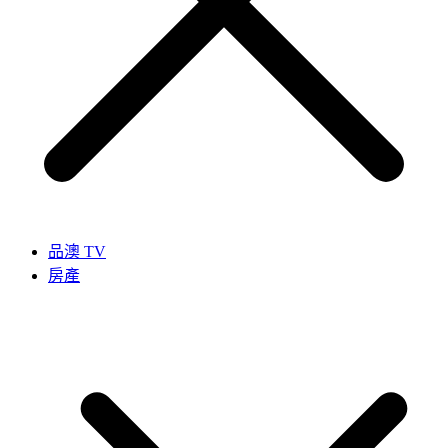
品澳 TV
房產