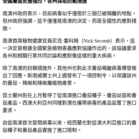
全國層面反應強烈，各州採取防範措施
南澳州政府表示，目前病毒似乎僅限於三個已被隔離的地點。
但州政府強調，這不僅僅是南澳的決定，而是全國性的應對措
施。
南澳首席植物健康官員尼克·塞科姆（Nick Secomb）表示，這
一決定是根據全國緊急植物害蟲應對協議作出的，該協議要求
各州和相關行業共同討論和應對像這樣的重大疾病。
除了南澳的封鎖措施外，其他州也對此次番茄褐皺病毒爆發做
出了回應。新南威爾士州上週發布了一項控制令，以保護該州
的番茄、辣椒和辣椒屬植物產業。
昆士蘭州則在上月暫停了從南澳進口番茄種子、番茄幼苗和番
茄產品。西澳大利亞州同樣對潛在攜帶病毒的產品設置了進口
要求。
自從南澳首次發現病毒以來，紐西蘭也對從澳大利亞進口的番
茄種子和番茄產品實施了進口限制。