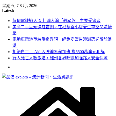
Skip
星期五, 7 8 月, 2026
to
Latest:
content
緬甸電詐逃入深山 澳人淪「殺豬盤」主要受害者
美商二手巨頭進駐吉朗，在地慈善小店憂生存空間遭擠
壓
電動車電池爭端隱憂浮現！經銷商警告澳洲恐迎訴訟浪
潮
拒絕白工！ Aldi涉強迫無薪加班 掏5500萬澳元和解
行人死亡人數激增，維州各界呼籲加強路人安全保障