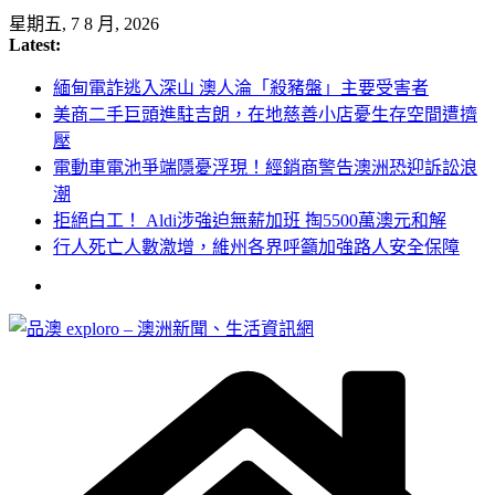
Skip
星期五, 7 8 月, 2026
to
Latest:
content
緬甸電詐逃入深山 澳人淪「殺豬盤」主要受害者
美商二手巨頭進駐吉朗，在地慈善小店憂生存空間遭擠
壓
電動車電池爭端隱憂浮現！經銷商警告澳洲恐迎訴訟浪
潮
拒絕白工！ Aldi涉強迫無薪加班 掏5500萬澳元和解
行人死亡人數激增，維州各界呼籲加強路人安全保障