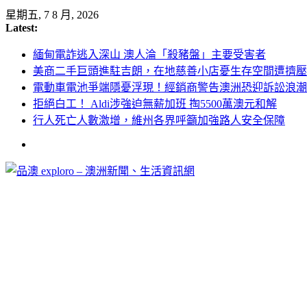
Skip
星期五, 7 8 月, 2026
to
Latest:
content
緬甸電詐逃入深山 澳人淪「殺豬盤」主要受害者
美商二手巨頭進駐吉朗，在地慈善小店憂生存空間遭擠壓
電動車電池爭端隱憂浮現！經銷商警告澳洲恐迎訴訟浪潮
拒絕白工！ Aldi涉強迫無薪加班 掏5500萬澳元和解
行人死亡人數激增，維州各界呼籲加強路人安全保障