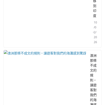
移
到
印
度
10
/0
2/
20
26
澳洲
那條
不成
文的
規
則，
讓遊
客對
我們
的海
灘感