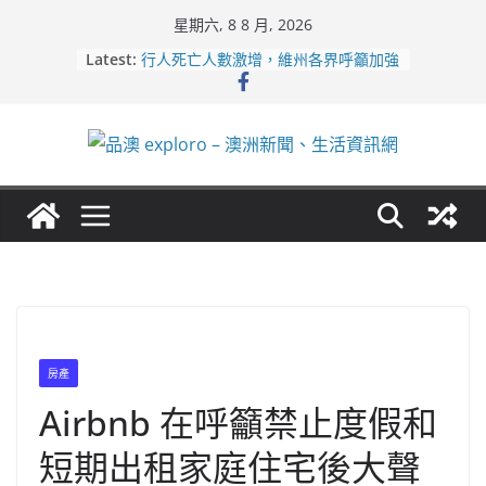
Skip
星期六, 8 8 月, 2026
to
Latest:
行人死亡人數激增，維州各界呼籲加強
content
路人安全保障
緬甸電詐逃入深山 澳人淪「殺豬盤」
主要受害者
美商二手巨頭進駐吉朗，在地慈善小店
憂生存空間遭擠壓
電動車電池爭端隱憂浮現！經銷商警告
澳洲恐迎訴訟浪潮
拒絕白工！ Aldi涉強迫無薪加班 掏
5500萬澳元和解
房產
Airbnb 在呼籲禁止度假和
短期出租家庭住宅後大聲