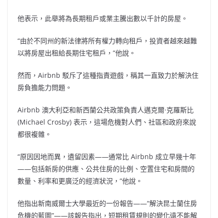
他表示，此舉將為長期租戶或業主騰出數以千計的房屋。
“由於不同州的新法律將所有權力轉向租戶，投資者越來越難
以將房屋出租給長期住宅租戶，”他說。
然而，Airbnb 駁斥了這種指責遊戲，稱其一直致力於解決住
房負擔能力問題。
Airbnb 澳大利亞和新西蘭公共政策負責人邁克爾·克羅斯比
(Michael Crosby) 表示，這場危機對人們、社區和政府來說
都很複雜。
“原因因地而異，遺留因素——通常比 Airbnb 成立早幾十年
——包括新房的供應、公共住房的比例、空置住宅和房間的
數量、利率和更廣泛的經濟狀況，”他說。
他指出新南威爾士大學最近的一份報告——“解決昆士蘭住房
危機的藍圖”——該報告指出，短期租賃規則的變化遠不能解