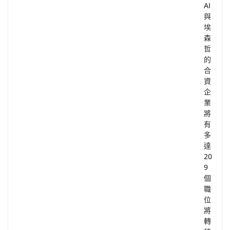
AI
與
埃
森
哲
的
合
資
企
業
將
有
多
達
20
9
個
職
位
將
轉