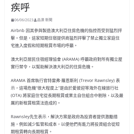
疾呼
06/06/2023
品澳 新聞
Airbnb 因其參與製造澳大利亞住房危機的指控而受到猛烈抨
擊。但是，這家短期住宿提供商猛烈抨擊了禁止獨立家庭住
宅進入度假和短期租賃市場的呼籲。
澳大利亞居民住宿經理協會 (ARAMA) 呼籲政府對所有獨立屋
實行禁令，以幫助解決澳大利亞的住房危機。
ARAMA 首席執行官特雷弗·羅恩斯利 (Trevor Rawnsley) 表
示，這場危機“很大程度上”是由於愛彼迎等海外在線旅行社
(OTA) 將家庭住宅從長期租賃或業主自住組合中剔除，以及嚴
厲的新租賃租賃法造成的。
Rawnsley先生表示，解決方案是政府為投資者提供激勵措
施，例如減少監管和成本，以便他們有能力將投資組合從短
期租賃轉向長期租賃。