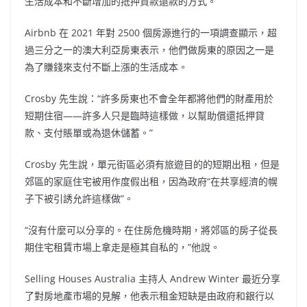
生活成本和不斷增加的抵押貸款還款的方式。”
Airbnb 在 2021 年對 2500 個房源進行的一項調查顯示，超
過三分之一的澳大利亞房東表示，他們做房東的原因之一是
為了賺錢來支付不斷上漲的生活成本。
Crosby 先生說：“許多房東也不會全年都將他們的財產用於
短期住宿——許多人只是臨時這樣做，以幫助償還抵押貸
款、支付賬單或為退休儲蓄。”
Crosby 先生說，單元街區必須有旅遊目的的短期出租，但是
郊區的家庭住宅被用作度假出租，因為政府“在共享經濟的幌
子下被引誘允許這樣做”。
“沒有什麼可以分享的。在住房危機時期，將郊區的房子從長
期住宅租賃市場上拿走是極其自私的，”他說。
Selling Houses Australia 主持人 Andrew Winter 最近分享
了對房地產市場的見解，他表示租金短缺是由政府和銀行以