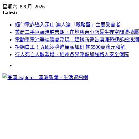
Skip
星期六, 8 8 月, 2026
to
Latest:
content
緬甸電詐逃入深山 澳人淪「殺豬盤」主要受害者
美商二手巨頭進駐吉朗，在地慈善小店憂生存空間遭擠壓
電動車電池爭端隱憂浮現！經銷商警告澳洲恐迎訴訟浪潮
拒絕白工！ Aldi涉強迫無薪加班 掏5500萬澳元和解
行人死亡人數激增，維州各界呼籲加強路人安全保障