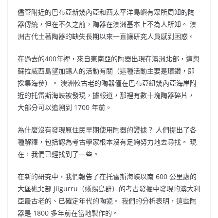
儘管附近的巴布亞新幾內亞和西太平洋島嶼有眾所周知的陶
器傳統，但在不久之前，陶器在澳洲基本上不為人所知。 澳
洲古代土著陶器的缺失長期以來一直讓研究人員感到困惑。
在過去的400年裡，來自東南亞的陶器出現在澳洲北部，這與
蘇拉威西島望加錫人的活動有關（這種活動主要是環鑽，即
採集海參）。 澳洲較古老的陶器僅在巴布亞紐幾內亞海岸附
近的托雷斯海峽被發現，據報道，那裡有數十塊陶器碎片，
大部分可以追溯到 1700 年前。
為什麼沒有發現原住民早期使用陶器的證據？ 人們提出了各
種解釋，包括認為考古學家根本沒有足夠努力地去尋找。 現
在，我們已經找到了一些。
在新的研究中，我們報告了在托雷斯海峽以南 600 公里處的
大堡礁北部 Jiigurru（蜥蜴島群）的考古發掘中發現的澳大利
亞最古老的、已確定年代的陶瓷。 我們的分析表明，這些陶
器是 1800 多年前在當地製作的。