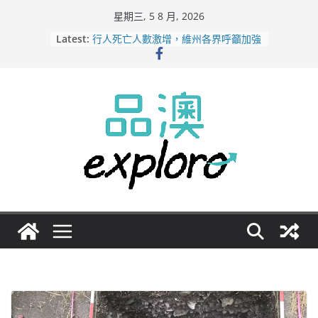
Skip
星期三, 5 8 月, 2026
to
Latest:
行人死亡人數激增，維州各界呼籲加強
content
路人安全保障
緬甸電詐逃入深山 澳人淪「殺豬盤」
主要受害者
美商二手巨頭進駐吉朗，在地慈善小店
憂生存空間遭擠壓
電動車電池爭端隱憂浮現！經銷商警告
澳洲恐迎訴訟浪潮
拒絕白工！ Aldi涉強迫無薪加班 掏
5500萬澳元和解