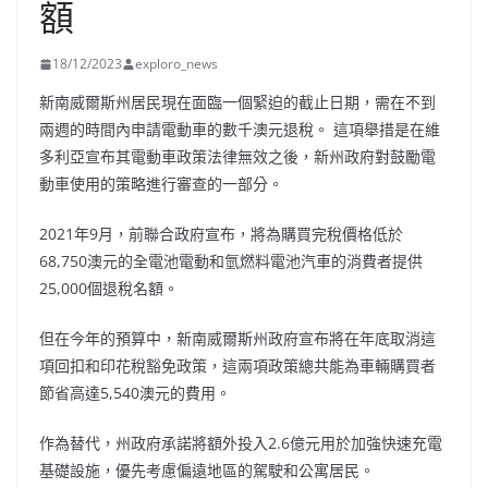
額
18/12/2023
exploro_news
新南威爾斯州居民現在面臨一個緊迫的截止日期，需在不到
兩週的時間內申請電動車的數千澳元退稅。 這項舉措是在維
多利亞宣布其電動車政策法律無效之後，新州政府對鼓勵電
動車使用的策略進行審查的一部分。
2021年9月，前聯合政府宣布，將為購買完稅價格低於
68,750澳元的全電池電動和氫燃料電池汽車的消費者提供
25,000個退稅名額。
但在今年的預算中，新南威爾斯州政府宣布將在年底取消這
項回扣和印花稅豁免政策，這兩項政策總共能為車輛購買者
節省高達5,540澳元的費用。
作為替代，州政府承諾將額外投入2.6億元用於加強快速充電
基礎設施，優先考慮偏遠地區的駕駛和公寓居民。