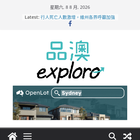
Skip
星期六, 8 8 月, 2026
to
Latest:
行人死亡人數激增，維州各界呼籲加強
content
路人安全保障
緬甸電詐逃入深山 澳人淪「殺豬盤」
主要受害者
美商二手巨頭進駐吉朗，在地慈善小店
憂生存空間遭擠壓
電動車電池爭端隱憂浮現！經銷商警告
澳洲恐迎訴訟浪潮
拒絕白工！ Aldi涉強迫無薪加班 掏
5500萬澳元和解